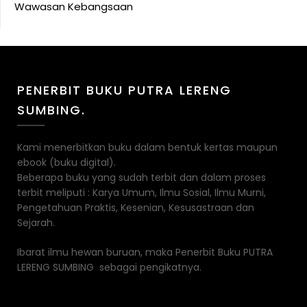
Wawasan Kebangsaan
PENERBIT BUKU PUTRA LERENG
SUMBING.
Kami menerbitkan buku dalam bentuk kertas maupun
ebook (buku digital).
Beberapa buku yang sudah terbit dan dalam proses
terbit meliputi : Karya Umum, Ilmu Sosial, Ilmu Murni,
Pengetahuan Praktis, Kesenian, Kesusastraan dan
Sejarah.
Ibarat ilmu hewan buruan, maka Penerbit Buku PUTRA
LERENG SUMBING sebagai pengikatnya.