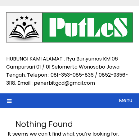
Skip
to
content
HUBUNGI KAMI ALAMAT : Rya Banyumas KM 06
Campursari 01 / 01 Selomerto Wonosobo Jawa
Tengah. Telepon : 081-353-085-836 / 0852-9356-
3118. Email : penerbitgcd@gmail.com
Menu
Nothing Found
It seems we can’t find what you’re looking for.