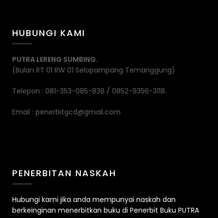
HUBUNGI KAMI
PUTRA LERENG SUMBING.
(Bulan RT 01 RW 01 Selopampang Temanggung)
Telepon : 081-353-085-836 / 0852-9356-3118.
Email : penerbitgcd@gmail.com
PENERBITAN NASKAH
Hubungi kami jika anda mempunyai naskah dan
berkeinginan menerbitkan buku di Penerbit Buku PUTRA