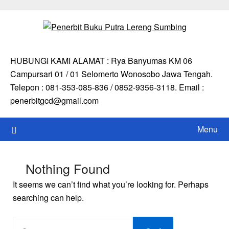
Skip
to
content
HUBUNGI KAMI ALAMAT : Rya Banyumas KM 06
Campursari 01 / 01 Selomerto Wonosobo Jawa Tengah.
Telepon : 081-353-085-836 / 0852-9356-3118. Email :
penerbitgcd@gmail.com
Menu
Nothing Found
It seems we can’t find what you’re looking for. Perhaps
searching can help.
CARI