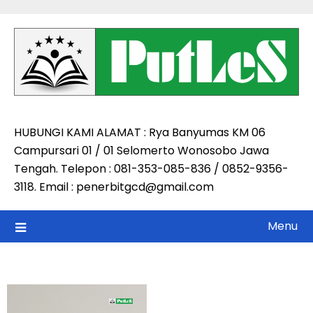
Skip
to
content
HUBUNGI KAMI ALAMAT : Rya Banyumas KM 06
Campursari 01 / 01 Selomerto Wonosobo Jawa
Tengah. Telepon : 081-353-085-836 / 0852-9356-
3118. Email : penerbitgcd@gmail.com
Menu